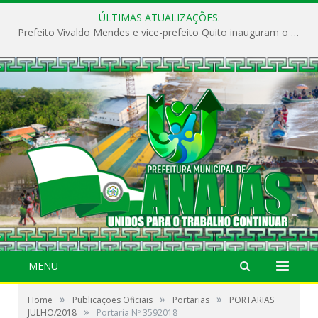
ÚLTIMAS ATUALIZAÇÕES:
Prefeito Vivaldo Mendes e vice-prefeito Quito inauguram o CAPS e fortalecem a saúde pública em Anajás.
MENU
»
»
»
Home
Publicações Oficiais
Portarias
PORTARIAS
»
JULHO/2018
Portaria Nº 3592018