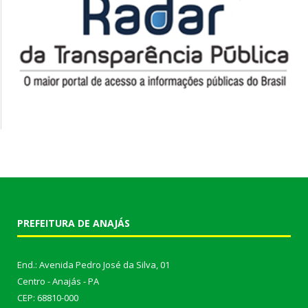
PREFEITURA DE ANAJÁS
End.: Avenida Pedro José da Silva, 01
Centro - Anajás - PA
CEP: 68810-000