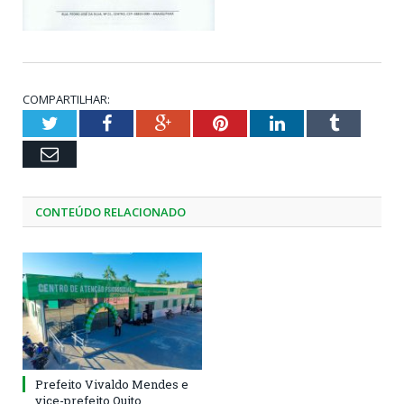
COMPARTILHAR:
Twitter
Facebook
Google+
Pinterest
LinkedIn
Tumblr
Email
CONTEÚDO RELACIONADO
Prefeito Vivaldo Mendes e
vice-prefeito Quito