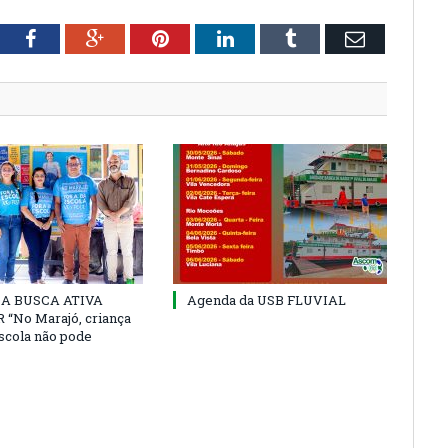
tter
Facebook
Google+
Pinterest
LinkedIn
Tumblr
Email
 DA BUSCA ATIVA
Agenda da USB FLUVIAL
“No Marajó, criança
escola não pode