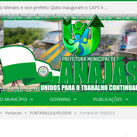
Prefeito Vivaldo Mendes e vice-prefeito Quito inauguram o CAPS e fortalecem a saúde pública em Anajás.
O MUNICÍPIO
GOVERNO
PUBLICAÇÕES
»
»
»
Portarias
PORTARIAS JULHO/2018
Portaria Nº 3582018