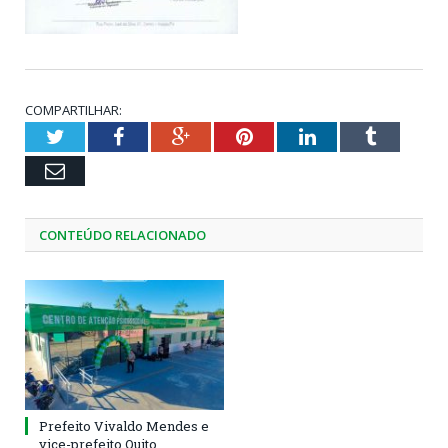
COMPARTILHAR:
Twitter
Facebook
Google+
Pinterest
LinkedIn
Tumblr
Email
CONTEÚDO RELACIONADO
Prefeito Vivaldo Mendes e
vice-prefeito Quito