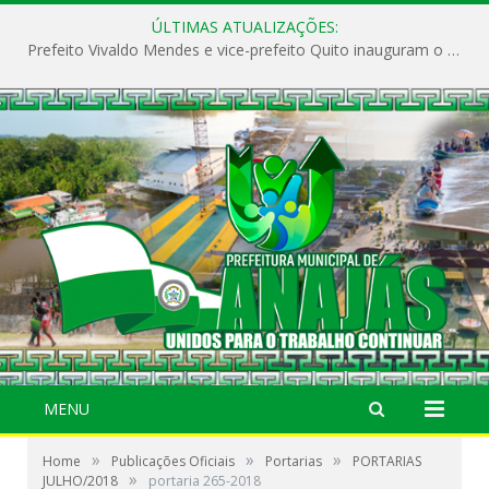
ÚLTIMAS ATUALIZAÇÕES:
Prefeito Vivaldo Mendes e vice-prefeito Quito inauguram o CAPS e fortalecem a saúde pública em Anajás.
MENU
»
»
»
Home
Publicações Oficiais
Portarias
PORTARIAS
»
JULHO/2018
portaria 265-2018