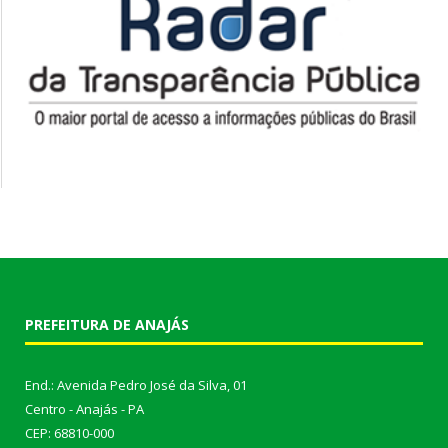
PREFEITURA DE ANAJÁS
End.: Avenida Pedro José da Silva, 01
Centro - Anajás - PA
CEP: 68810-000