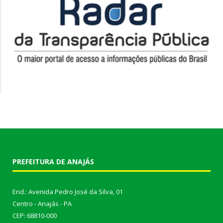
PREFEITURA DE ANAJÁS
End.: Avenida Pedro José da Silva, 01
Centro - Anajás - PA
CEP: 68810-000