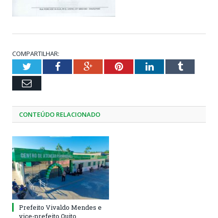
COMPARTILHAR:
Twitter
Facebook
Google+
Pinterest
LinkedIn
Tumblr
Email
CONTEÚDO RELACIONADO
Prefeito Vivaldo Mendes e
vice-prefeito Quito