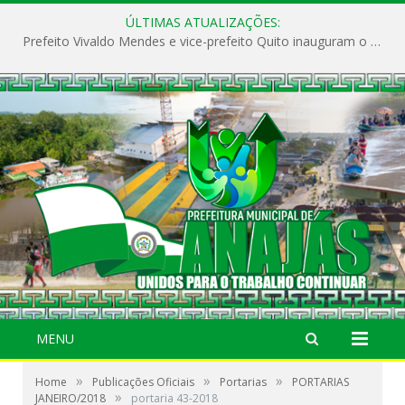
ÚLTIMAS ATUALIZAÇÕES:
Prefeito Vivaldo Mendes e vice-prefeito Quito inauguram o CAPS e fortalecem a saúde pública em Anajás.
MENU
»
»
»
Home
Publicações Oficiais
Portarias
PORTARIAS
»
JANEIRO/2018
portaria 43-2018