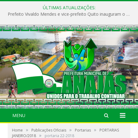
ÚLTIMAS ATUALIZAÇÕES:
Prefeito Vivaldo Mendes e vice-prefeito Quito inauguram o CAPS e fortalecem a saúde pública em Anajás.
MENU
»
»
»
Home
Publicações Oficiais
Portarias
PORTARIAS
»
JANEIRO/2018
portaria 22-2018