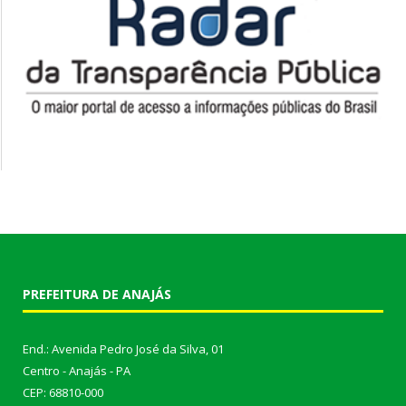
PREFEITURA DE ANAJÁS
End.: Avenida Pedro José da Silva, 01
Centro - Anajás - PA
CEP: 68810-000