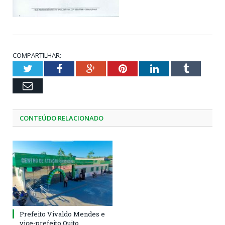
COMPARTILHAR:
Twitter
Facebook
Google+
Pinterest
LinkedIn
Tumblr
Email
CONTEÚDO RELACIONADO
Prefeito Vivaldo Mendes e
vice-prefeito Quito