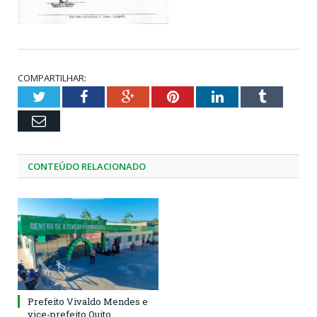
COMPARTILHAR:
Twitter
Facebook
Google+
Pinterest
LinkedIn
Tumblr
Email
CONTEÚDO RELACIONADO
Prefeito Vivaldo Mendes e
vice-prefeito Quito