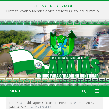
ÚLTIMAS ATUALIZAÇÕES:
Prefeito Vivaldo Mendes e vice-prefeito Quito inauguram o CAPS e fortalecem a saúde pública em Anajás.
MENU
»
»
»
Home
Publicações Oficiais
Portarias
PORTARIAS
»
JANEIRO/2018
Port.004.18