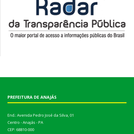
PREFEITURA DE ANAJÁS
End.: Avenida Pedro José da Silva, 01
Centro - Anajás - PA
CEP: 68810-000