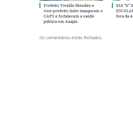
Prefeito Vivaldo Mendes e
DIA “D”
vice-prefeito Quito inauguram o
ESCOLAR 
CAPS e fortalecem a saúde
fora da 
pública em Anajás.
Os comentários estão fechados.