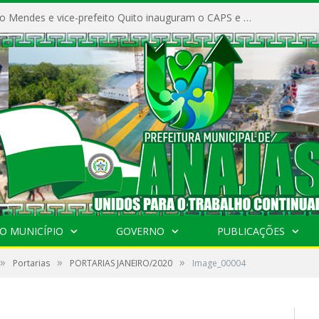
Prefeito Vivaldo Mendes e vice-prefeito Quito inauguram o CAPS e fortalecem a saúde pública em Anajás.
O MUNICÍPIO
GOVERNO
PUBLICAÇÕES
»
»
»
Portarias
PORTARIAS JANEIRO/2020
Image_00004