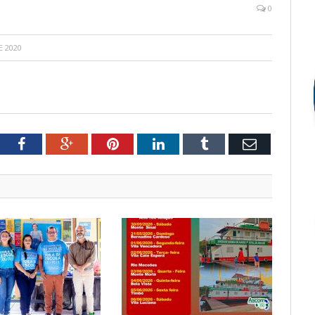
0
E 2020
tter
Facebook
Google+
Pinterest
LinkedIn
Tumblr
Email