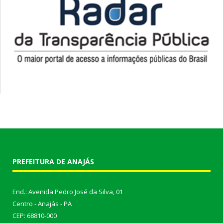
PREFEITURA DE ANAJÁS
End.: Avenida Pedro José da Silva, 01
Centro - Anajás - PA
CEP: 68810-000