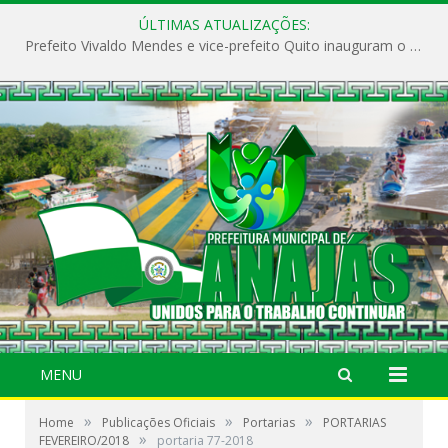
ÚLTIMAS ATUALIZAÇÕES:
Prefeito Vivaldo Mendes e vice-prefeito Quito inauguram o CAPS e fortalecem a saúde pública em Anajás.
MENU
»
»
»
Home
Publicações Oficiais
Portarias
PORTARIAS
»
FEVEREIRO/2018
portaria 77-2018