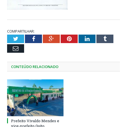
COMPARTILHAR:
Twitter
Facebook
Google+
Pinterest
LinkedIn
Tumblr
Email
CONTEÚDO RELACIONADO
Prefeito Vivaldo Mendes e
vice-prefeito Quito