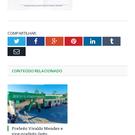
COMPARTILHAR:
Twitter
Facebook
Google+
Pinterest
LinkedIn
Tumblr
Email
CONTEÚDO RELACIONADO
Prefeito Vivaldo Mendes e
vice-prefeito Quito