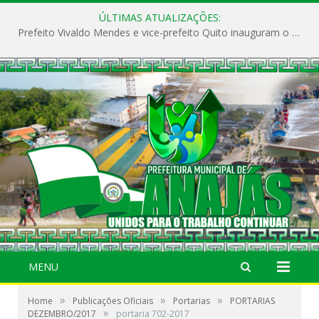
ÚLTIMAS ATUALIZAÇÕES:
Prefeito Vivaldo Mendes e vice-prefeito Quito inauguram o CAPS e fortalecem a saúde pública em Anajás.
MENU
»
»
»
Home
Publicações Oficiais
Portarias
PORTARIAS
»
DEZEMBRO/2017
portaria 702-2017