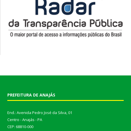
PREFEITURA DE ANAJÁS
End.: Avenida Pedro José da Silva, 01
Centro - Anajás - PA
CEP: 68810-000