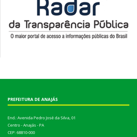
PREFEITURA DE ANAJÁS
End.: Avenida Pedro José da Silva, 01
Centro - Anajás - PA
CEP: 68810-000