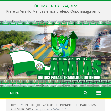
ÚLTIMAS ATUALIZAÇÕES:
Prefeito Vivaldo Mendes e vice-prefeito Quito inauguram o CAPS e fortalecem a saúde pública em Anajás.
MENU
»
»
»
Home
Publicações Oficiais
Portarias
PORTARIAS
»
DEZEMBRO/2017
portaria 695-2017