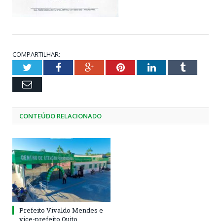
COMPARTILHAR:
Twitter
Facebook
Google+
Pinterest
LinkedIn
Tumblr
Email
CONTEÚDO RELACIONADO
Prefeito Vivaldo Mendes e
vice-prefeito Quito