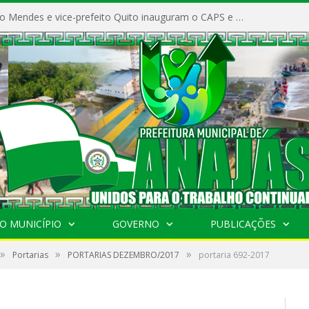
Prefeito Vivaldo Mendes e vice-prefeito Quito inauguram o CAPS e fortalecem a saúde pública em Anajás.
O MUNICÍPIO
GOVERNO
PUBLICAÇÕES
»
»
»
Portarias
PORTARIAS DEZEMBRO/2017
portaria 692-2017