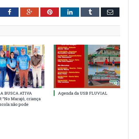
tter
Facebook
Google+
Pinterest
LinkedIn
Tumblr
Email
 DA BUSCA ATIVA
Agenda da USB FLUVIAL
“No Marajó, criança
escola não pode