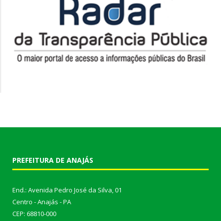
PREFEITURA DE ANAJÁS
End.: Avenida Pedro José da Silva, 01
Centro - Anajás - PA
CEP: 68810-000