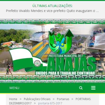
ÚLTIMAS ATUALIZAÇÕES:
Prefeito Vivaldo Mendes e vice-prefeito Quito inauguram o CAPS e fortalecem a saúde pública em Anajás.
MENU
»
»
»
Home
Publicações Oficiais
Portarias
PORTARIAS
»
DEZEMBRO/2017
portaria 675-2017