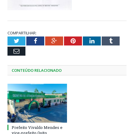
COMPARTILHAR:
Twitter
Facebook
Google+
Pinterest
LinkedIn
Tumblr
Email
CONTEÚDO RELACIONADO
Prefeito Vivaldo Mendes e
vice-prefeito Quito