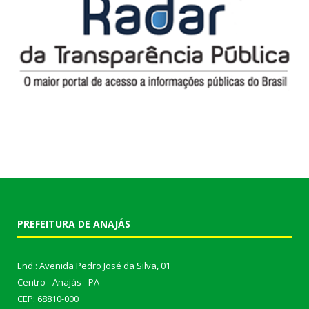
PREFEITURA DE ANAJÁS
End.: Avenida Pedro José da Silva, 01
Centro - Anajás - PA
CEP: 68810-000