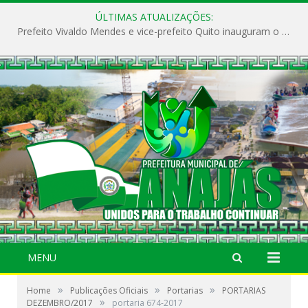
ÚLTIMAS ATUALIZAÇÕES:
Prefeito Vivaldo Mendes e vice-prefeito Quito inauguram o CAPS e fortalecem a saúde pública em Anajás.
MENU
»
»
»
Home
Publicações Oficiais
Portarias
PORTARIAS
»
DEZEMBRO/2017
portaria 674-2017