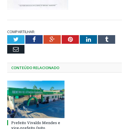
COMPARTILHAR:
Twitter
Facebook
Google+
Pinterest
LinkedIn
Tumblr
Email
CONTEÚDO RELACIONADO
Prefeito Vivaldo Mendes e
vice-prefeito Quito