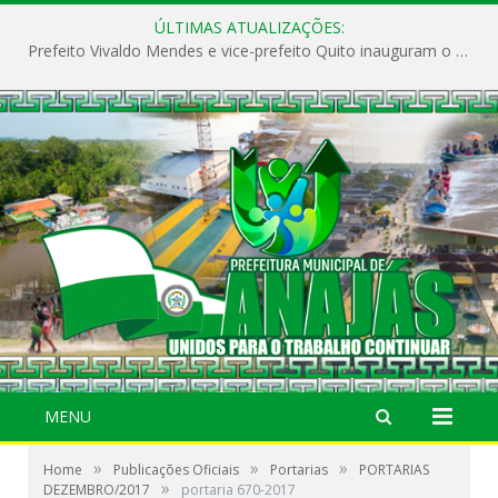
ÚLTIMAS ATUALIZAÇÕES:
Prefeito Vivaldo Mendes e vice-prefeito Quito inauguram o CAPS e fortalecem a saúde pública em Anajás.
MENU
»
»
»
Home
Publicações Oficiais
Portarias
PORTARIAS
»
DEZEMBRO/2017
portaria 670-2017