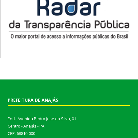
PREFEITURA DE ANAJÁS
End.: Avenida Pedro José da Silva, 01
Centro - Anajás - PA
CEP: 68810-000