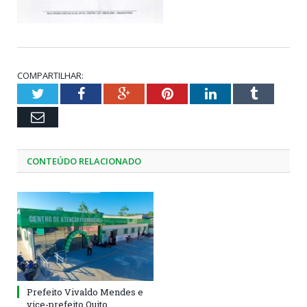
COMPARTILHAR:
Twitter
Facebook
Google+
Pinterest
LinkedIn
Tumblr
Email
CONTEÚDO RELACIONADO
Prefeito Vivaldo Mendes e
vice-prefeito Quito