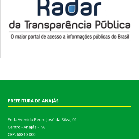
PREFEITURA DE ANAJÁS
End.: Avenida Pedro José da Silva, 01
Centro - Anajás - PA
CEP: 68810-000