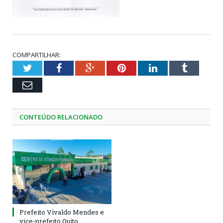
COMPARTILHAR:
Twitter
Facebook
Google+
Pinterest
LinkedIn
Tumblr
Email
CONTEÚDO RELACIONADO
Prefeito Vivaldo Mendes e
vice-prefeito Quito