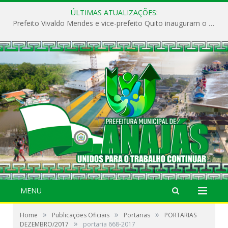
ÚLTIMAS ATUALIZAÇÕES:
Prefeito Vivaldo Mendes e vice-prefeito Quito inauguram o CAPS e fortalecem a saúde pública em Anajás.
MENU
»
»
»
Home
Publicações Oficiais
Portarias
PORTARIAS
»
DEZEMBRO/2017
portaria 668-2017