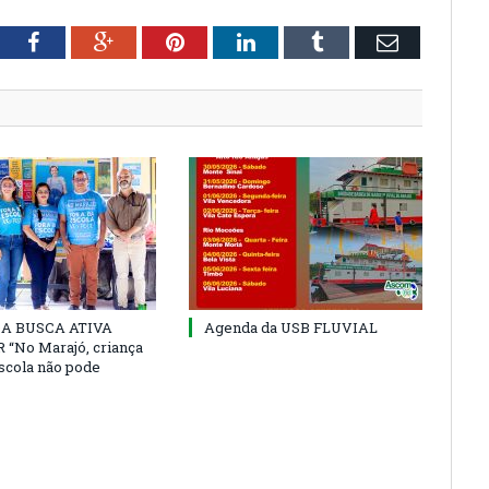
tter
Facebook
Google+
Pinterest
LinkedIn
Tumblr
Email
 DA BUSCA ATIVA
Agenda da USB FLUVIAL
“No Marajó, criança
escola não pode