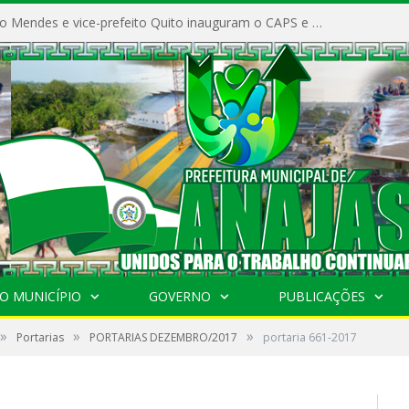
Prefeito Vivaldo Mendes e vice-prefeito Quito inauguram o CAPS e fortalecem a saúde pública em Anajás.
O MUNICÍPIO
GOVERNO
PUBLICAÇÕES
»
»
»
Portarias
PORTARIAS DEZEMBRO/2017
portaria 661-2017