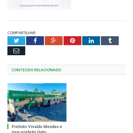
COMPARTILHAR:
Twitter
Facebook
Google+
Pinterest
LinkedIn
Tumblr
Email
CONTEÚDO RELACIONADO
Prefeito Vivaldo Mendes e
vice-prefeito Quito