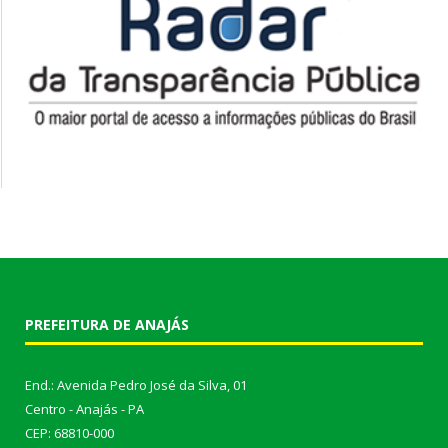
PREFEITURA DE ANAJÁS
End.: Avenida Pedro José da Silva, 01
Centro - Anajás - PA
CEP: 68810-000