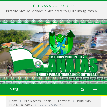
ÚLTIMAS ATUALIZAÇÕES:
Prefeito Vivaldo Mendes e vice-prefeito Quito inauguram o CAPS e fortalecem a saúde pública em Anajás.
MENU
»
»
»
Home
Publicações Oficiais
Portarias
PORTARIAS
»
DEZEMBRO/2017
portaria 660-2017