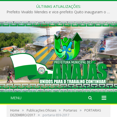
ÚLTIMAS ATUALIZAÇÕES:
Prefeito Vivaldo Mendes e vice-prefeito Quito inauguram o CAPS e fortalecem a saúde pública em Anajás.
MENU
»
»
»
Home
Publicações Oficiais
Portarias
PORTARIAS
»
DEZEMBRO/2017
portaria 659-2017