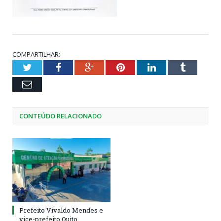
COMPARTILHAR:
Twitter
Facebook
Google+
Pinterest
LinkedIn
Tumblr
Email
CONTEÚDO RELACIONADO
Prefeito Vivaldo Mendes e
vice-prefeito Quito