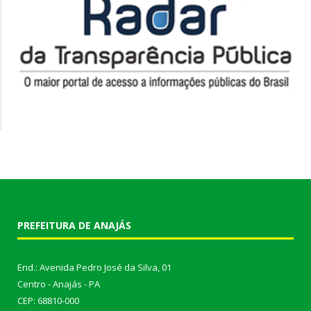
PREFEITURA DE ANAJÁS
End.: Avenida Pedro José da Silva, 01
Centro - Anajás - PA
CEP: 68810-000