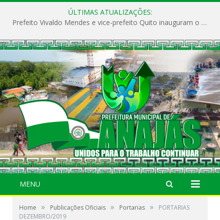
ÚLTIMAS ATUALIZAÇÕES:
Prefeito Vivaldo Mendes e vice-prefeito Quito inauguram o CAPS e fortalecem a saúde pública em Anajás.
MENU
»
»
»
Home
Publicações Oficiais
Portarias
PORTARIAS
DEZEMBRO/2019