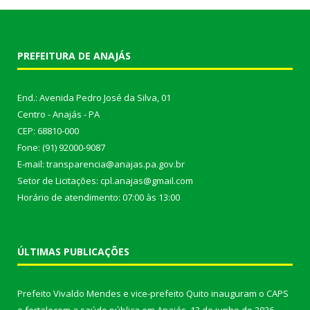
PREFEITURA DE ANAJÁS
End.: Avenida Pedro José da Silva, 01
Centro - Anajás - PA
CEP: 68810-000
Fone: (91) 92000-9087
E-mail: transparencia@anajas.pa.gov.br
Setor de Licitações: cpl.anajas@gmail.com
Horário de atendimento: 07:00 às 13:00
ÚLTIMAS PUBLICAÇÕES
Prefeito Vivaldo Mendes e vice-prefeito Quito inauguram o CAPS
e fortalecem a saúde pública em Anajás.
13 de junho de 2026