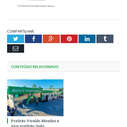
COMPARTILHAR:
Twitter
Facebook
Google+
Pinterest
LinkedIn
Tumblr
Email
CONTEÚDO RELACIONADO
Prefeito Vivaldo Mendes e
vice-prefeito Quito