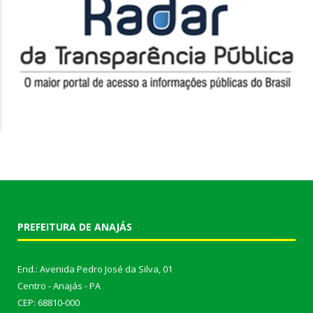
PREFEITURA DE ANAJÁS
End.: Avenida Pedro José da Silva, 01
Centro - Anajás - PA
CEP: 68810-000