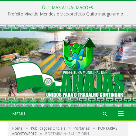
ÚLTIMAS ATUALIZAÇÕES:
Prefeito Vivaldo Mendes e vice-prefeito Quito inauguram o CAPS e fortalecem a saúde pública em Anajás.
MENU
»
»
»
Home
Publicações Oficiais
Portarias
PORTARIAS
»
AGOSTO/2017
PORTARIA Nº 341-17-DRH