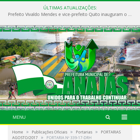
ÚLTIMAS ATUALIZAÇÕES:
Prefeito Vivaldo Mendes e vice-prefeito Quito inauguram o CAPS e fortalecem a saúde pública em Anajás.
MENU
»
»
»
Home
Publicações Oficiais
Portarias
PORTARIAS
»
AGOSTO/2017
PORTARIA Nº 339-17-DRH