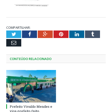
COMPARTILHAR:
Twitter
Facebook
Google+
Pinterest
LinkedIn
Tumblr
Email
CONTEÚDO RELACIONADO
Prefeito Vivaldo Mendes e
vice-prefeito Quito