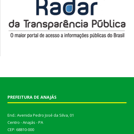
PREFEITURA DE ANAJÁS
End.: Avenida Pedro José da Silva, 01
Centro - Anajás - PA
CEP: 68810-000