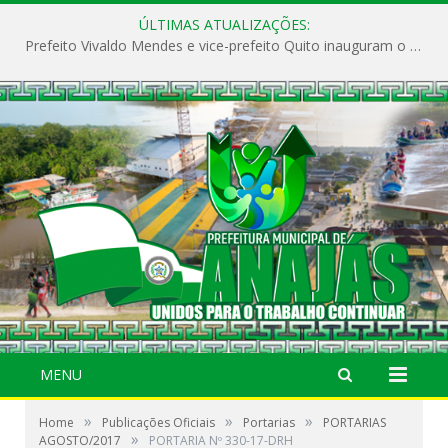
ÚLTIMAS ATUALIZAÇÕES:
Prefeito Vivaldo Mendes e vice-prefeito Quito inauguram o CAPS e fortalecem a saúde pública em Anajás.
MENU
»
»
»
Home
Publicações Oficiais
Portarias
PORTARIAS
»
AGOSTO/2017
PORTARIA Nº 330-17-DRH