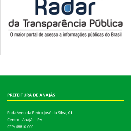
PREFEITURA DE ANAJÁS
End.: Avenida Pedro José da Silva, 01
Centro - Anajás - PA
CEP: 68810-000