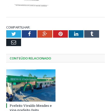
COMPARTILHAR:
Twitter
Facebook
Google+
Pinterest
LinkedIn
Tumblr
Email
CONTEÚDO RELACIONADO
Prefeito Vivaldo Mendes e
vice-prefeito Quito