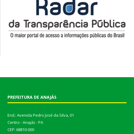
PREFEITURA DE ANAJÁS
End.: Avenida Pedro José da Silva, 01
Centro - Anajás - PA
CEP: 68810-000