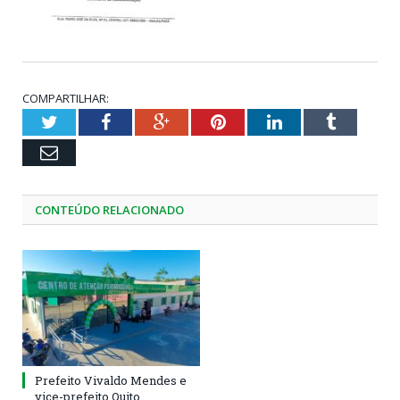
COMPARTILHAR:
Twitter
Facebook
Google+
Pinterest
LinkedIn
Tumblr
Email
CONTEÚDO RELACIONADO
Prefeito Vivaldo Mendes e
vice-prefeito Quito