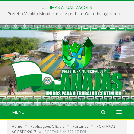
ÚLTIMAS ATUALIZAÇÕES:
Prefeito Vivaldo Mendes e vice-prefeito Quito inauguram o CAPS e fortalecem a saúde pública em Anajás.
MENU
»
»
»
Home
Publicações Oficiais
Portarias
PORTARIAS
»
AGOSTO/2017
PORTARIA Nº 322-17-DRH