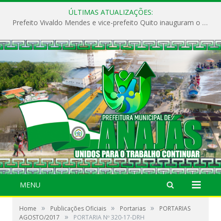
ÚLTIMAS ATUALIZAÇÕES:
Prefeito Vivaldo Mendes e vice-prefeito Quito inauguram o CAPS e fortalecem a saúde pública em Anajás.
MENU
»
»
»
Home
Publicações Oficiais
Portarias
PORTARIAS
»
AGOSTO/2017
PORTARIA Nº 320-17-DRH