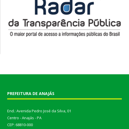
PREFEITURA DE ANAJÁS
End.: Avenida Pedro José da Silva, 01
Centro - Anajás - PA
CEP: 68810-000