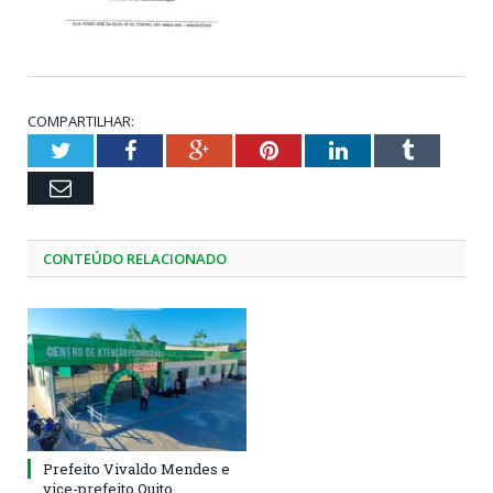
COMPARTILHAR:
Twitter
Facebook
Google+
Pinterest
LinkedIn
Tumblr
Email
CONTEÚDO RELACIONADO
Prefeito Vivaldo Mendes e
vice-prefeito Quito