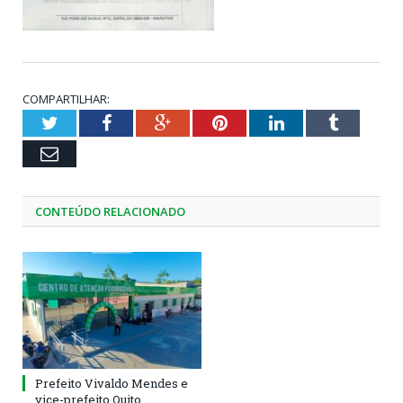
COMPARTILHAR:
Twitter
Facebook
Google+
Pinterest
LinkedIn
Tumblr
Email
CONTEÚDO RELACIONADO
Prefeito Vivaldo Mendes e
vice-prefeito Quito