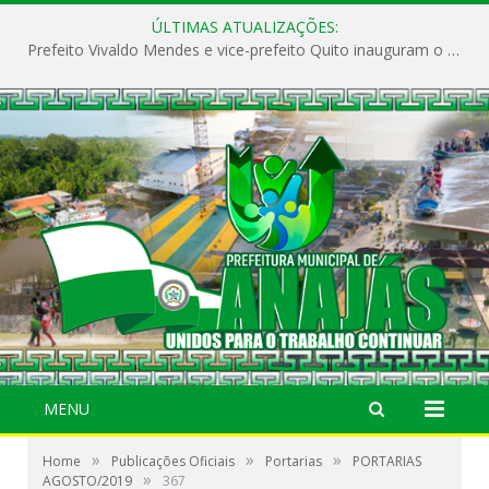
ÚLTIMAS ATUALIZAÇÕES:
Prefeito Vivaldo Mendes e vice-prefeito Quito inauguram o CAPS e fortalecem a saúde pública em Anajás.
MENU
»
»
»
Home
Publicações Oficiais
Portarias
PORTARIAS
»
AGOSTO/2019
367