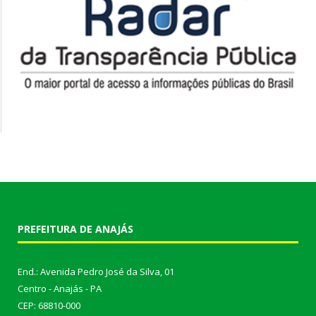
PREFEITURA DE ANAJÁS
End.: Avenida Pedro José da Silva, 01
Centro - Anajás - PA
CEP: 68810-000