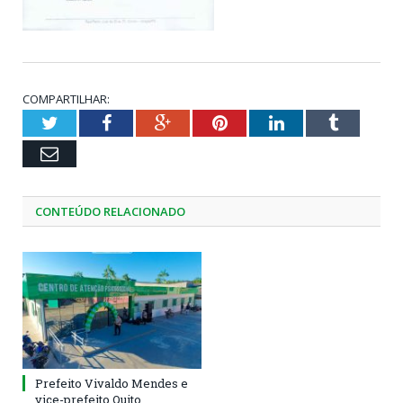
COMPARTILHAR:
Twitter
Facebook
Google+
Pinterest
LinkedIn
Tumblr
Email
CONTEÚDO RELACIONADO
Prefeito Vivaldo Mendes e
vice-prefeito Quito