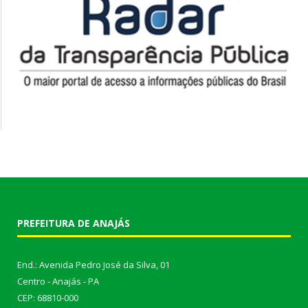
PREFEITURA DE ANAJÁS
End.: Avenida Pedro José da Silva, 01
Centro - Anajás - PA
CEP: 68810-000