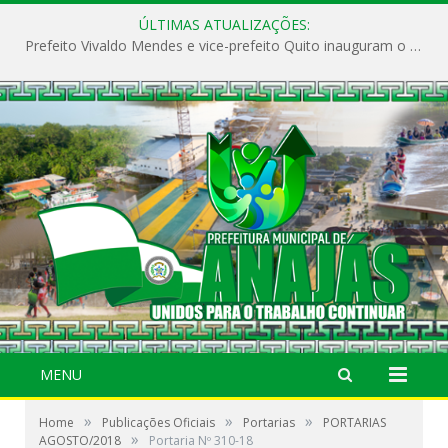
ÚLTIMAS ATUALIZAÇÕES:
Prefeito Vivaldo Mendes e vice-prefeito Quito inauguram o CAPS e fortalecem a saúde pública em Anajás.
MENU
»
»
»
Home
Publicações Oficiais
Portarias
PORTARIAS
»
AGOSTO/2018
Portaria Nº 310-18