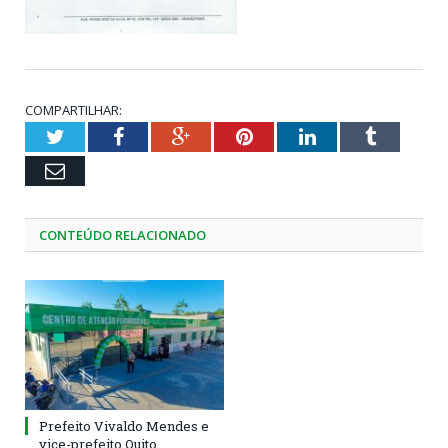
COMPARTILHAR:
Twitter
Facebook
Google+
Pinterest
LinkedIn
Tumblr
Email
CONTEÚDO RELACIONADO
Prefeito Vivaldo Mendes e
vice-prefeito Quito