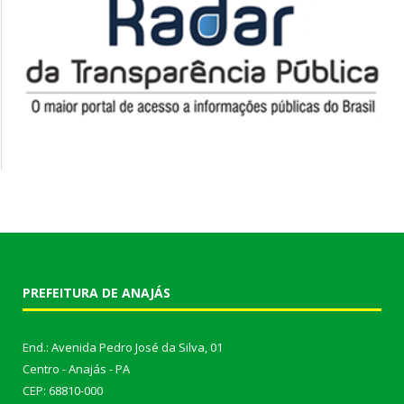
PREFEITURA DE ANAJÁS
End.: Avenida Pedro José da Silva, 01
Centro - Anajás - PA
CEP: 68810-000