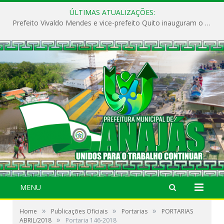
ÚLTIMAS ATUALIZAÇÕES:
Prefeito Vivaldo Mendes e vice-prefeito Quito inauguram o CAPS e fortalecem a saúde pública em Anajás.
MENU
»
»
»
Home
Publicações Oficiais
Portarias
PORTARIAS
»
ABRIL/2018
Portaria 146-2018