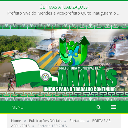
ÚLTIMAS ATUALIZAÇÕES:
Prefeito Vivaldo Mendes e vice-prefeito Quito inauguram o CAPS e fortalecem a saúde pública em Anajás.
MENU
»
»
»
Home
Publicações Oficiais
Portarias
PORTARIAS
»
ABRIL/2018
Portaria 139-2018