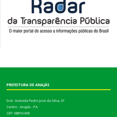
PREFEITURA DE ANAJÁS
End.: Avenida Pedro José da Silva, 01
Centro - Anajás - PA
CEP: 68810-000