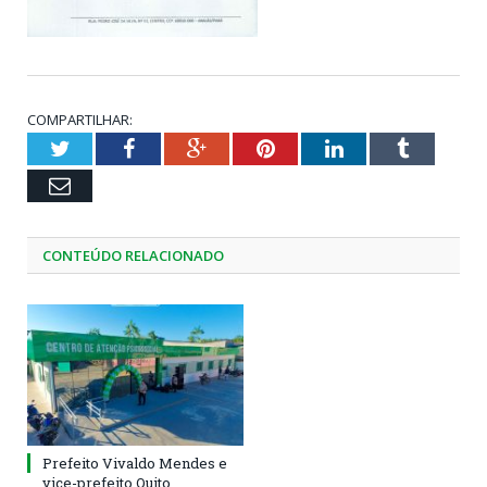
COMPARTILHAR:
Twitter
Facebook
Google+
Pinterest
LinkedIn
Tumblr
Email
CONTEÚDO RELACIONADO
Prefeito Vivaldo Mendes e
vice-prefeito Quito