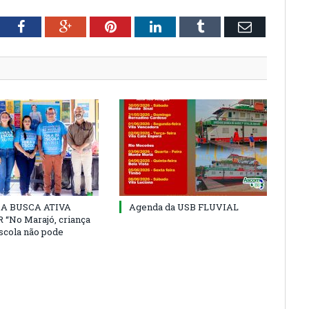
tter
Facebook
Google+
Pinterest
LinkedIn
Tumblr
Email
 DA BUSCA ATIVA
Agenda da USB FLUVIAL
“No Marajó, criança
escola não pode