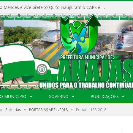
Prefeito Vivaldo Mendes e vice-prefeito Quito inauguram o CAPS e fortalecem a saúde pública em Anajás.
O MUNICÍPIO
GOVERNO
PUBLICAÇÕES
»
»
»
Portarias
PORTARIAS ABRIL/2018
Portaria 133-2018