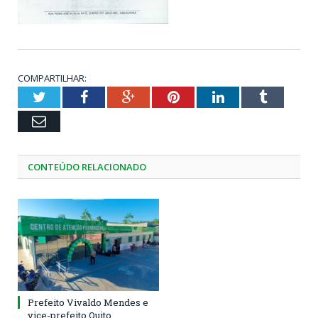
COMPARTILHAR:
Twitter
Facebook
Google+
Pinterest
LinkedIn
Tumblr
Email
CONTEÚDO RELACIONADO
Prefeito Vivaldo Mendes e
vice-prefeito Quito