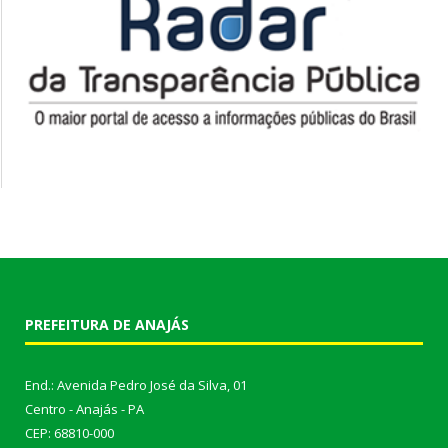
PREFEITURA DE ANAJÁS
End.: Avenida Pedro José da Silva, 01
Centro - Anajás - PA
CEP: 68810-000