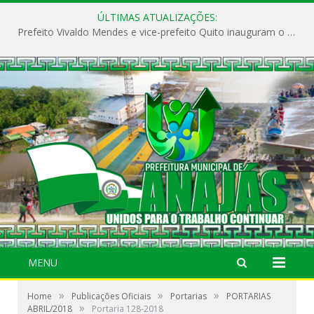
ÚLTIMAS ATUALIZAÇÕES:
Prefeito Vivaldo Mendes e vice-prefeito Quito inauguram o CAPS e fortalecem a saúde pública em Anajás.
MENU
»
»
»
Home
Publicações Oficiais
Portarias
PORTARIAS
»
ABRIL/2018
Portaria 128-2018