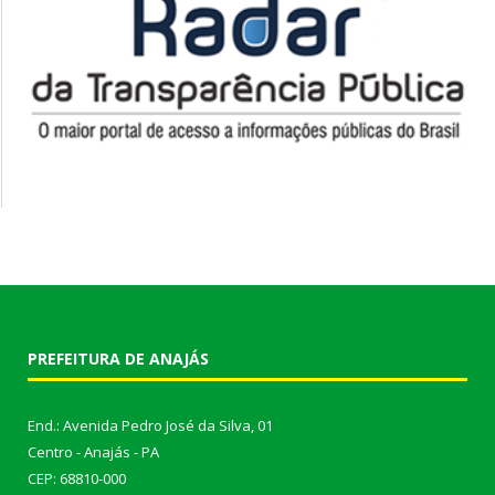
PREFEITURA DE ANAJÁS
End.: Avenida Pedro José da Silva, 01
Centro - Anajás - PA
CEP: 68810-000