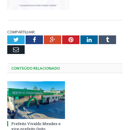
COMPARTILHAR:
Twitter
Facebook
Google+
Pinterest
LinkedIn
Tumblr
Email
CONTEÚDO RELACIONADO
Prefeito Vivaldo Mendes e
vice-prefeito Quito