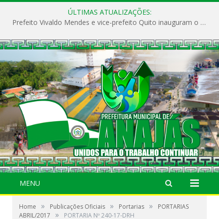
ÚLTIMAS ATUALIZAÇÕES:
Prefeito Vivaldo Mendes e vice-prefeito Quito inauguram o CAPS e fortalecem a saúde pública em Anajás.
MENU
»
»
»
Home
Publicações Oficiais
Portarias
PORTARIAS
»
ABRIL/2017
PORTARIA Nº 240-17-DRH