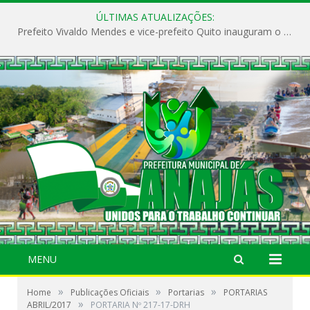
ÚLTIMAS ATUALIZAÇÕES:
Prefeito Vivaldo Mendes e vice-prefeito Quito inauguram o CAPS e fortalecem a saúde pública em Anajás.
MENU
»
»
»
Home
Publicações Oficiais
Portarias
PORTARIAS
»
ABRIL/2017
PORTARIA Nº 217-17-DRH