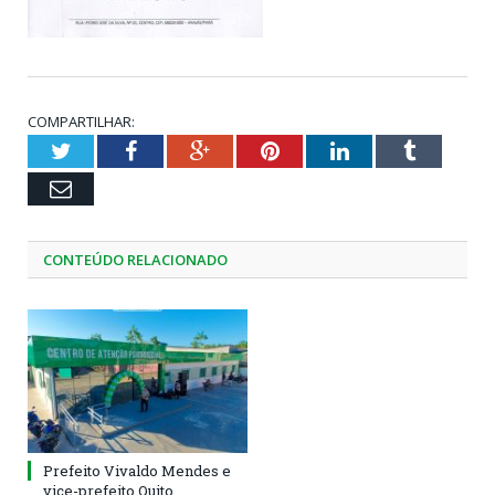
COMPARTILHAR:
Twitter
Facebook
Google+
Pinterest
LinkedIn
Tumblr
Email
CONTEÚDO RELACIONADO
Prefeito Vivaldo Mendes e
vice-prefeito Quito