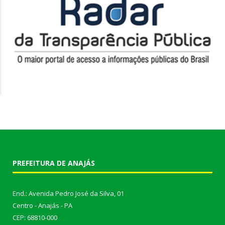
PREFEITURA DE ANAJÁS
End.: Avenida Pedro José da Silva, 01
Centro - Anajás - PA
CEP: 68810-000