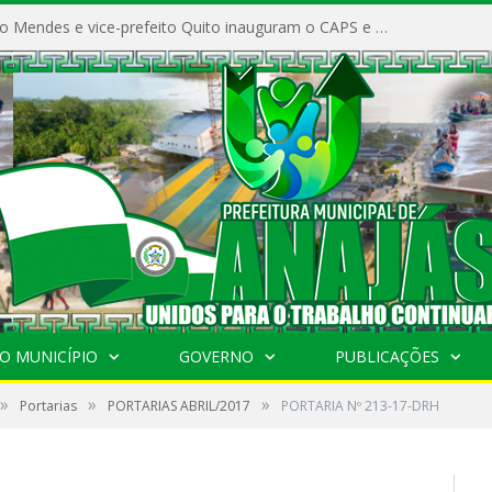
Prefeito Vivaldo Mendes e vice-prefeito Quito inauguram o CAPS e fortalecem a saúde pública em Anajás.
O MUNICÍPIO
GOVERNO
PUBLICAÇÕES
»
»
»
Portarias
PORTARIAS ABRIL/2017
PORTARIA Nº 213-17-DRH