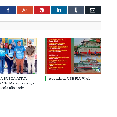
tter
Facebook
Google+
Pinterest
LinkedIn
Tumblr
Email
 DA BUSCA ATIVA
Agenda da USB FLUVIAL
“No Marajó, criança
escola não pode