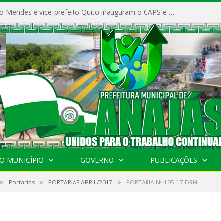
Prefeito Vivaldo Mendes e vice-prefeito Quito inauguram o CAPS e fortalecem a saúde pública em Anajás.
O MUNICÍPIO
GOVERNO
PUBLICAÇÕES
»
»
»
Portarias
PORTARIAS ABRIL/2017
PORTARIA Nº 195-17-DRH