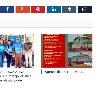
tter
Facebook
Google+
Pinterest
LinkedIn
Tumblr
Email
 DA BUSCA ATIVA
Agenda da USB FLUVIAL
“No Marajó, criança
escola não pode