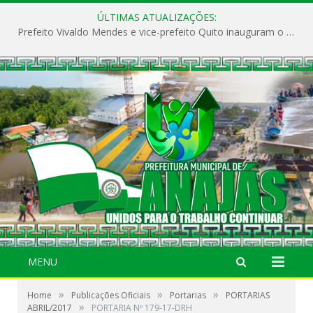
ÚLTIMAS ATUALIZAÇÕES:
Prefeito Vivaldo Mendes e vice-prefeito Quito inauguram o CAPS e fortalecem a saúde pública em Anajás.
MENU
»
»
»
Home
Publicações Oficiais
Portarias
PORTARIAS
»
ABRIL/2017
PORTARIA Nº 179-17-DRH