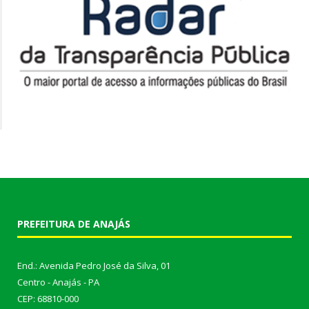
PREFEITURA DE ANAJÁS
End.: Avenida Pedro José da Silva, 01
Centro - Anajás - PA
CEP: 68810-000