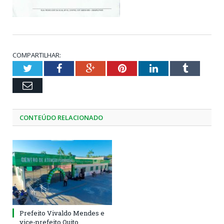
COMPARTILHAR:
Twitter
Facebook
Google+
Pinterest
LinkedIn
Tumblr
Email
CONTEÚDO RELACIONADO
Prefeito Vivaldo Mendes e
vice-prefeito Quito