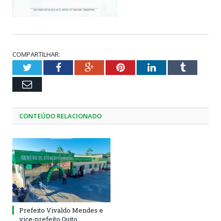
COMPARTILHAR:
Twitter
Facebook
Google+
Pinterest
LinkedIn
Tumblr
Email
CONTEÚDO RELACIONADO
Prefeito Vivaldo Mendes e
vice-prefeito Quito