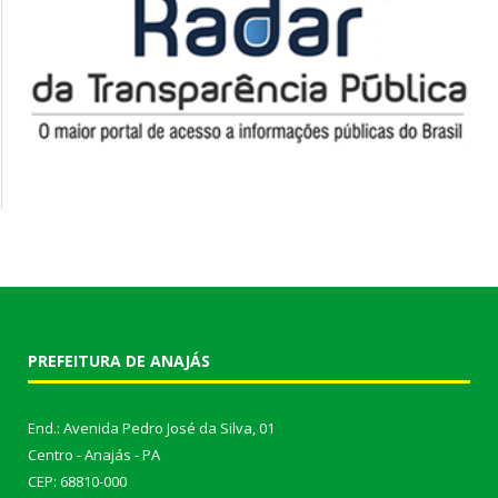
PREFEITURA DE ANAJÁS
End.: Avenida Pedro José da Silva, 01
Centro - Anajás - PA
CEP: 68810-000