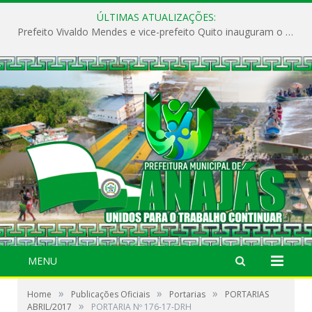
ÚLTIMAS ATUALIZAÇÕES:
Prefeito Vivaldo Mendes e vice-prefeito Quito inauguram o CAPS e fortalecem a saúde pública em Anajás.
MENU
»
»
»
Home
Publicações Oficiais
Portarias
PORTARIAS
»
ABRIL/2017
PORTARIA Nº 176-17-DRH