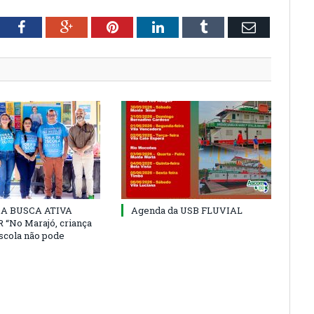
tter
Facebook
Google+
Pinterest
LinkedIn
Tumblr
Email
 DA BUSCA ATIVA
Agenda da USB FLUVIAL
“No Marajó, criança
escola não pode