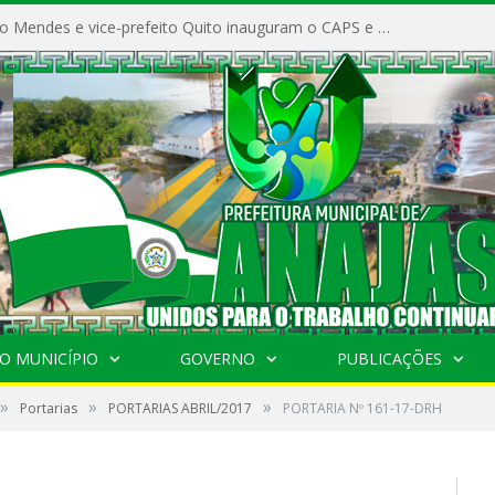
Prefeito Vivaldo Mendes e vice-prefeito Quito inauguram o CAPS e fortalecem a saúde pública em Anajás.
O MUNICÍPIO
GOVERNO
PUBLICAÇÕES
»
»
»
Portarias
PORTARIAS ABRIL/2017
PORTARIA Nº 161-17-DRH