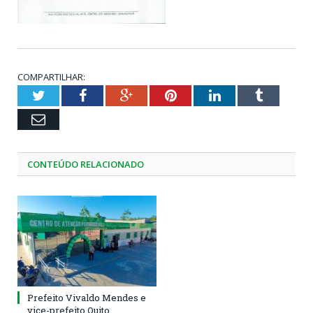
COMPARTILHAR:
Twitter
Facebook
Google+
Pinterest
LinkedIn
Tumblr
Email
CONTEÚDO RELACIONADO
Prefeito Vivaldo Mendes e
vice-prefeito Quito