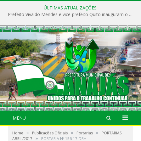
ÚLTIMAS ATUALIZAÇÕES:
Prefeito Vivaldo Mendes e vice-prefeito Quito inauguram o CAPS e fortalecem a saúde pública em Anajás.
MENU
»
»
»
Home
Publicações Oficiais
Portarias
PORTARIAS
»
ABRIL/2017
PORTARIA Nº 156-17-DRH