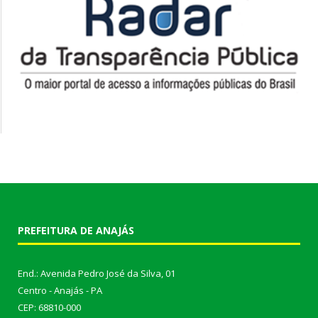
PREFEITURA DE ANAJÁS
End.: Avenida Pedro José da Silva, 01
Centro - Anajás - PA
CEP: 68810-000