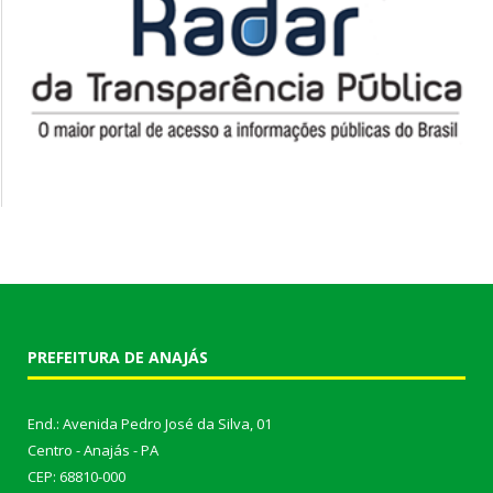
PREFEITURA DE ANAJÁS
End.: Avenida Pedro José da Silva, 01
Centro - Anajás - PA
CEP: 68810-000