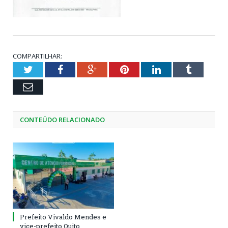
COMPARTILHAR:
Twitter
Facebook
Google+
Pinterest
LinkedIn
Tumblr
Email
CONTEÚDO RELACIONADO
Prefeito Vivaldo Mendes e
vice-prefeito Quito