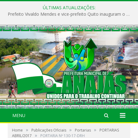
ÚLTIMAS ATUALIZAÇÕES:
Prefeito Vivaldo Mendes e vice-prefeito Quito inauguram o CAPS e fortalecem a saúde pública em Anajás.
MENU
»
»
»
Home
Publicações Oficiais
Portarias
PORTARIAS
»
ABRIL/2017
PORTARIA Nº 130-17-DRH