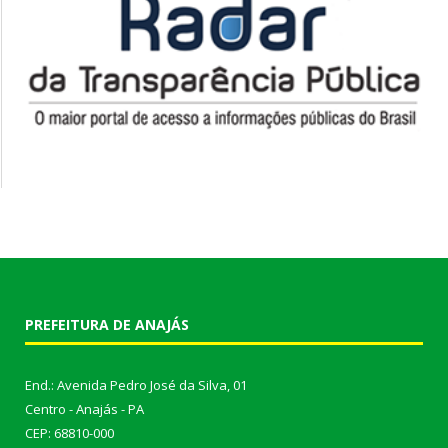
PREFEITURA DE ANAJÁS
End.: Avenida Pedro José da Silva, 01
Centro - Anajás - PA
CEP: 68810-000