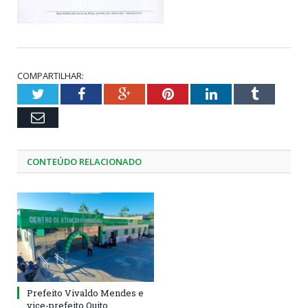
COMPARTILHAR:
Twitter
Facebook
Google+
Pinterest
LinkedIn
Tumblr
Email
CONTEÚDO RELACIONADO
Prefeito Vivaldo Mendes e
vice-prefeito Quito