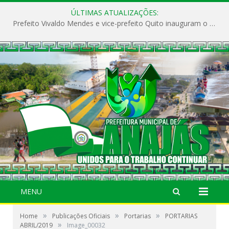
ÚLTIMAS ATUALIZAÇÕES:
Prefeito Vivaldo Mendes e vice-prefeito Quito inauguram o CAPS e fortalecem a saúde pública em Anajás.
MENU
»
»
»
Home
Publicações Oficiais
Portarias
PORTARIAS
»
ABRIL/2019
Image_00032