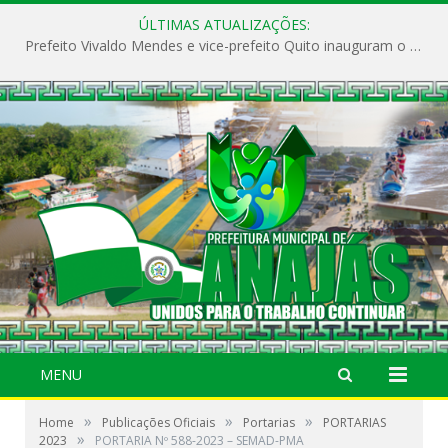
ÚLTIMAS ATUALIZAÇÕES:
Prefeito Vivaldo Mendes e vice-prefeito Quito inauguram o CAPS e fortalecem a saúde pública em Anajás.
MENU
»
»
»
Home
Publicações Oficiais
Portarias
PORTARIAS
»
2023
PORTARIA Nº 588-2023 – SEMAD-PMA