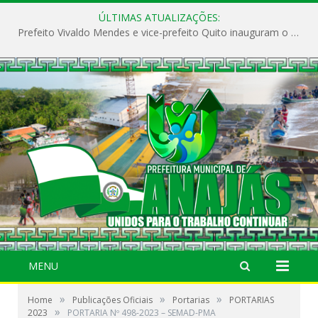
ÚLTIMAS ATUALIZAÇÕES:
Prefeito Vivaldo Mendes e vice-prefeito Quito inauguram o CAPS e fortalecem a saúde pública em Anajás.
MENU
»
»
»
Home
Publicações Oficiais
Portarias
PORTARIAS
»
2023
PORTARIA Nº 498-2023 – SEMAD-PMA