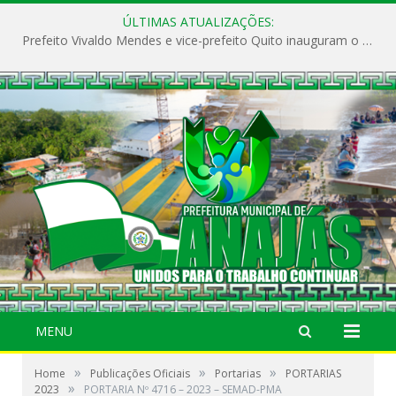
ÚLTIMAS ATUALIZAÇÕES:
Prefeito Vivaldo Mendes e vice-prefeito Quito inauguram o CAPS e fortalecem a saúde pública em Anajás.
MENU
»
»
»
Home
Publicações Oficiais
Portarias
PORTARIAS
»
2023
PORTARIA Nº 4716 – 2023 – SEMAD-PMA