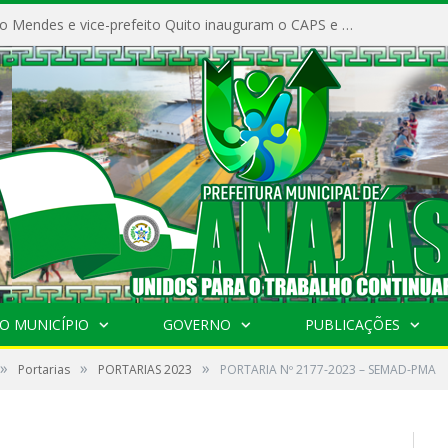
Prefeito Vivaldo Mendes e vice-prefeito Quito inauguram o CAPS e fortalecem a saúde pública em Anajás.
O MUNICÍPIO
GOVERNO
PUBLICAÇÕES
»
»
»
Portarias
PORTARIAS 2023
PORTARIA Nº 2177-2023 – SEMAD-PMA