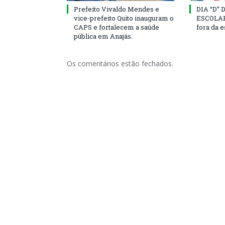
Prefeito Vivaldo Mendes e
DIA “D”
vice-prefeito Quito inauguram o
ESCOLAR 
CAPS e fortalecem a saúde
fora da 
pública em Anajás.
Os comentários estão fechados.