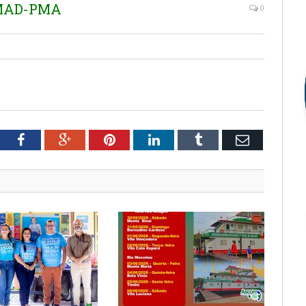
EMAD-PMA
0
tter
Facebook
Google+
Pinterest
LinkedIn
Tumblr
Email