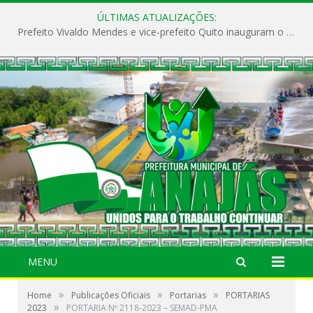
ÚLTIMAS ATUALIZAÇÕES:
Prefeito Vivaldo Mendes e vice-prefeito Quito inauguram o CAPS e fortalecem a saúde pública em Anajás.
MENU
»
»
»
Home
Publicações Oficiais
Portarias
PORTARIAS
»
2023
PORTARIA Nº 2118-2023 – SEMAD-PMA