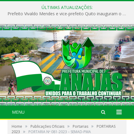
ÚLTIMAS ATUALIZAÇÕES:
Prefeito Vivaldo Mendes e vice-prefeito Quito inauguram o CAPS e fortalecem a saúde pública em Anajás.
MENU
»
»
»
Home
Publicações Oficiais
Portarias
PORTARIAS
»
2023
PORTARIA Nº 081-2023 – SEMAD-PMA