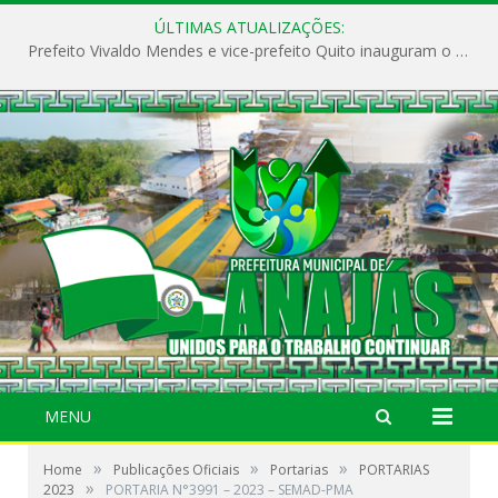
ÚLTIMAS ATUALIZAÇÕES:
Prefeito Vivaldo Mendes e vice-prefeito Quito inauguram o CAPS e fortalecem a saúde pública em Anajás.
MENU
»
»
»
Home
Publicações Oficiais
Portarias
PORTARIAS
»
2023
PORTARIA N°3991 – 2023 – SEMAD-PMA