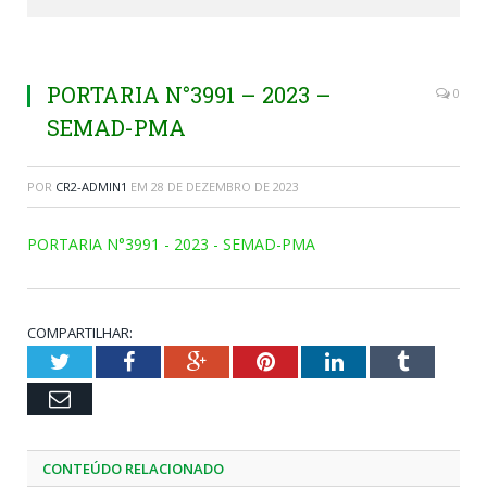
PORTARIA N°3991 – 2023 –
0
SEMAD-PMA
POR
CR2-ADMIN1
EM
28 DE DEZEMBRO DE 2023
PORTARIA N°3991 - 2023 - SEMAD-PMA
COMPARTILHAR:
Twitter
Facebook
Google+
Pinterest
LinkedIn
Tumblr
Email
CONTEÚDO RELACIONADO