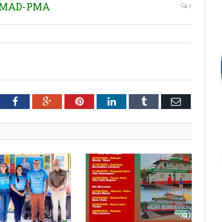
SEMAD-PMA
0
tter
Facebook
Google+
Pinterest
LinkedIn
Tumblr
Email