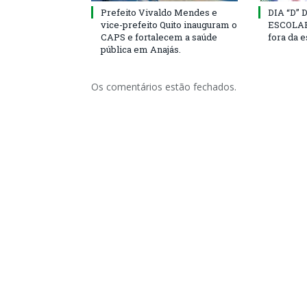
Prefeito Vivaldo Mendes e
DIA “D”
vice-prefeito Quito inauguram o
ESCOLAR 
CAPS e fortalecem a saúde
fora da 
pública em Anajás.
Os comentários estão fechados.