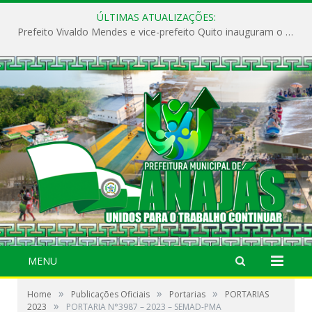
ÚLTIMAS ATUALIZAÇÕES:
Prefeito Vivaldo Mendes e vice-prefeito Quito inauguram o CAPS e fortalecem a saúde pública em Anajás.
MENU
»
»
»
Home
Publicações Oficiais
Portarias
PORTARIAS
»
2023
PORTARIA N°3987 – 2023 – SEMAD-PMA