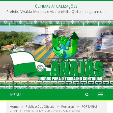
ÚLTIMAS ATUALIZAÇÕES:
Prefeito Vivaldo Mendes e vice-prefeito Quito inauguram o CAPS e fortalecem a saúde pública em Anajás.
MENU
»
»
»
Home
Publicações Oficiais
Portarias
PORTARIAS
»
2023
PORTARIA N°3798 – 2023 – SEMAD-PMA